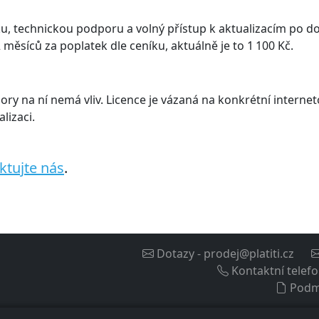
technickou podporu a volný přístup k aktualizacím po do
 měsíců za poplatek dle ceníku, aktuálně je to 1 100 Kč.
ory na ní nemá vliv. Licence je vázaná na konkrétní intern
lizaci.
ktujte nás
.
Dotazy
-
prodej@platiti.cz
Kontaktní telef
Podm