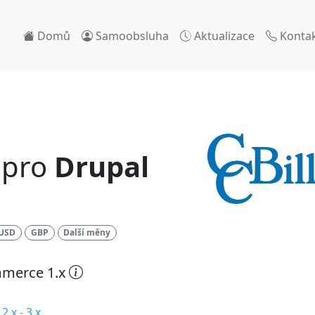
Domů
Samoobsluha
Aktualizace
Konta
pro
Drupal
USD
GBP
Další měny
mmerce 1.x
.x - 3.x