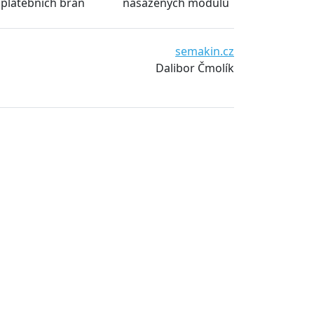
platebních bran
nasazených modulů
semakin.cz
Dalibor Čmolík