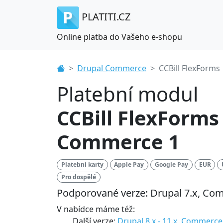
PLATITI.CZ
Online platba do Vašeho e-shopu
Drupal Commerce
CCBill FlexForms
Platební modul
CCBill FlexForms
Commerce 1
Platební karty
Apple Pay
Google Pay
EUR
Pro dospělé
Podporované verze: Drupal 7.x, Co
V nabídce máme též:
Další verze:
Drupal 8.x - 11.x, Commerce 2