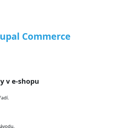
upal Commerce
y v e-shopu
řadí.
návodu.