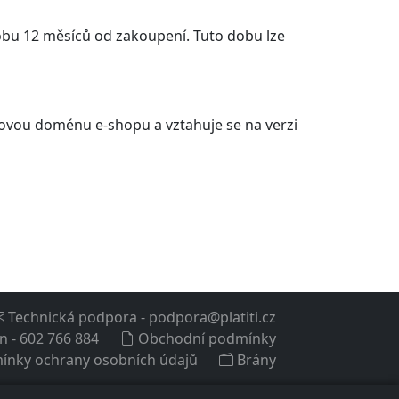
bu 12 měsíců od zakoupení. Tuto dobu lze
etovou doménu e-shopu a vztahuje se na verzi
Technická podpora
-
podpora@platiti.cz
on
-
602 766 884
Obchodní podmínky
ínky ochrany osobních údajů
Brány