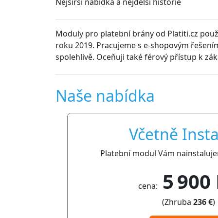
Nejširší nabídka a nejdelší historie
Moduly pro platební brány od Platiti.cz použ
roku 2019. Pracujeme s e-shopovým řešením
spolehlivě. Oceňuji také férový přístup k zá
Naše nabídka
Včetně Insta
Platební modul Vám nainstaluje
5 900
cena:
(Zhruba
236 €
)