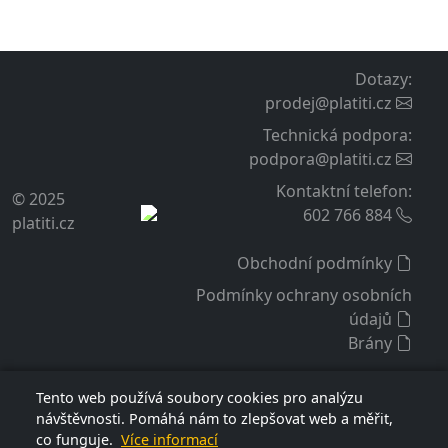
Dotazy
:
prodej@platiti.cz
Technická podpora
:
podpora@platiti.cz
Kontaktní telefon
:
© 2025
602 766 884
platiti.cz
Obchodní podmínky
Podmínky ochrany osobních
údajů
Brány
Tento web používá soubory cookies pro analýzu
návštěvnosti. Pomáhá nám to zlepšovat web a měřit,
co funguje.
Více informací