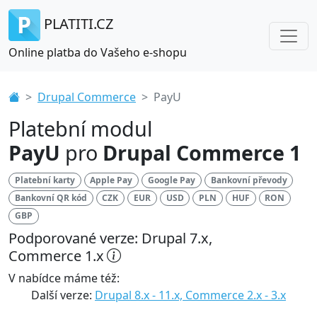
PLATITI.CZ
Online platba do Vašeho e-shopu
Drupal Commerce
PayU
Platební modul
PayU
pro
Drupal Commerce 1
Platební karty
Apple Pay
Google Pay
Bankovní převody
Bankovní QR kód
CZK
EUR
USD
PLN
HUF
RON
GBP
Podporované verze: Drupal 7.x,
Commerce 1.x
V nabídce máme též:
Další verze:
Drupal 8.x - 11.x, Commerce 2.x - 3.x