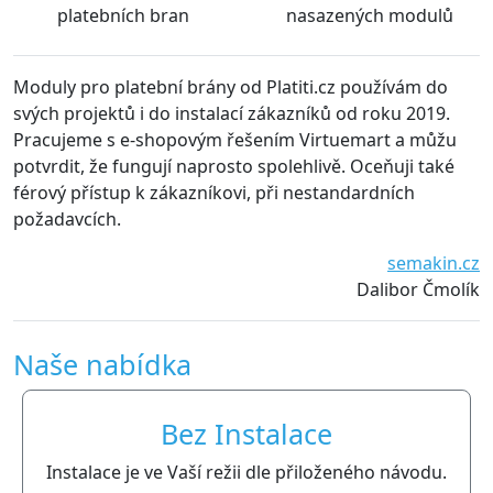
platebních bran
nasazených modulů
oduly pro platební brány od Platiti.cz používám do
S mo
vých projektů i do instalací zákazníků od roku 2019.
udrž
racujeme s e-shopovým řešením Virtuemart a můžu
prob
otvrdit, že fungují naprosto spolehlivě. Oceňuji také
dopo
érový přístup k zákazníkovi, při nestandardních
ožadavcích.
semakin.cz
Dalibor Čmolík
Naše nabídka
Bez Instalace
Instalace je ve Vaší režii dle přiloženého návodu.