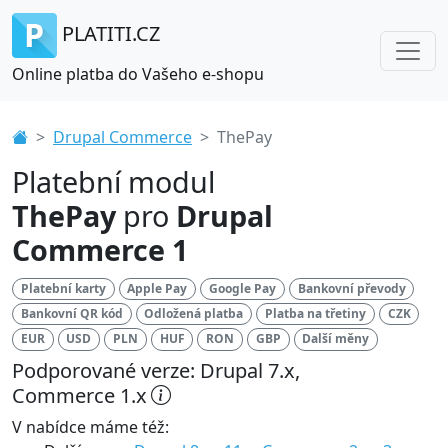
PLATITI.CZ
Online platba do Vašeho e-shopu
Drupal Commerce
ThePay
Platební modul
ThePay
pro
Drupal
Commerce 1
Platební karty
Apple Pay
Google Pay
Bankovní převody
Bankovní QR kód
Odložená platba
Platba na třetiny
CZK
EUR
USD
PLN
HUF
RON
GBP
Další měny
Podporované verze: Drupal 7.x,
Commerce 1.x
V nabídce máme též: