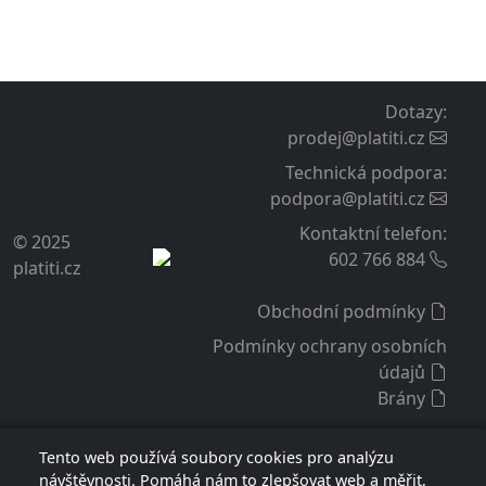
Dotazy
:
prodej@platiti.cz
Technická podpora
:
podpora@platiti.cz
Kontaktní telefon
:
© 2025
602 766 884
platiti.cz
Obchodní podmínky
Podmínky ochrany osobních
údajů
Brány
Tento web používá soubory cookies pro analýzu
návštěvnosti. Pomáhá nám to zlepšovat web a měřit,