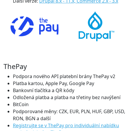
Další verze:
Drupal 8.x - 11.x, Commerce 2.x - 3.x
ThePay
Podpora nového API platební brány ThePay v2
Platba kartou, Apple Pay, Google Pay
Bankovní tlačítka a QR kódy
Odložená platba a platba na třetiny bez navýšení
BitCoin
Podporované měny: CZK, EUR, PLN, HUF, GBP, USD,
RON, BGN a další
Registrujte se v ThePay pro individuální nabídku