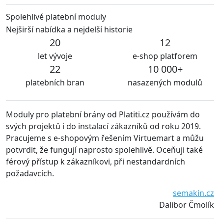
Spolehlivé platební moduly
Nejširší nabídka a nejdelší historie
20
12
let vývoje
e-shop platforem
22
10 000+
platebních bran
nasazených modulů
ly pro platební brány od Platiti.cz používám do
S modul
h projektů i do instalací zákazníků od roku 2019.
udržová
cujeme s e-shopovým řešením Virtuemart a můžu
problé
rdit, že fungují naprosto spolehlivě. Oceňuji také
doporu
vý přístup k zákazníkovi, při nestandardních
adavcích.
semakin.cz
Dalibor Čmolík