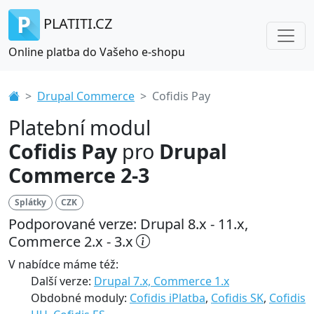
PLATITI.CZ
Online platba do Vašeho e-shopu
Drupal Commerce
Cofidis Pay
Platební modul
Cofidis Pay
pro
Drupal
Commerce 2-3
Splátky
CZK
Podporované verze: Drupal 8.x - 11.x,
Commerce 2.x - 3.x
V nabídce máme též:
Další verze:
Drupal 7.x, Commerce 1.x
Obdobné moduly:
Cofidis iPlatba
,
Cofidis SK
,
Cofidis