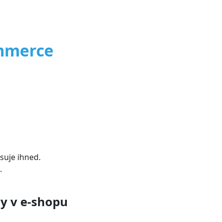
mmerce
suje ihned.
.
y v e-shopu