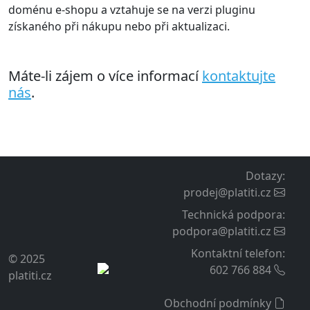
doménu e-shopu a vztahuje se na verzi pluginu
získaného při nákupu nebo při aktualizaci.
Máte-li zájem o více informací
kontaktujte
nás
.
Dotazy
:
prodej@platiti.cz
Technická podpora
:
podpora@platiti.cz
Kontaktní telefon
:
© 2025
602 766 884
platiti.cz
Obchodní podmínky