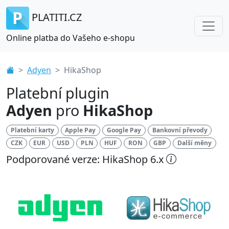
PLATITI.CZ
Online platba do Vašeho e-shopu
Adyen
HikaShop
Platební plugin
Adyen
pro
HikaShop
Platební karty
Apple Pay
Google Pay
Bankovní převody
CZK
EUR
USD
PLN
HUF
RON
GBP
Další měny
Podporované verze: HikaShop 6.x