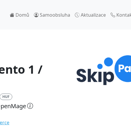
Domů
Samoobsluha
Aktualizace
Konta
nto 1 /
HUF
 OpenMage
erce