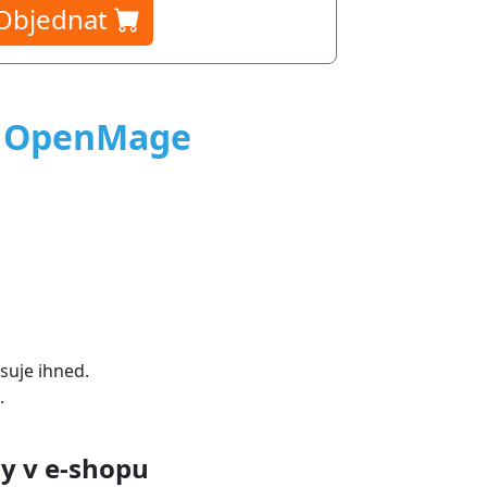
Objednat
/ OpenMage
suje ihned.
.
y v e-shopu