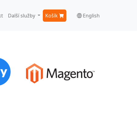
kt
Další služby
Košík
English