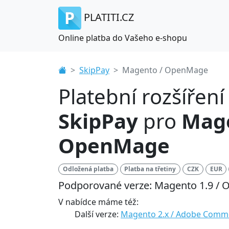
PLATITI.CZ
Online platba do Vašeho e-shopu
SkipPay
Magento / OpenMage
Platební rozšíření
SkipPay
pro
Mage
OpenMage
Odložená platba
Platba na třetiny
CZK
EUR
Podporované verze: Magento 1.9 /
V nabídce máme též:
Další verze:
Magento 2.x / Adobe Comm