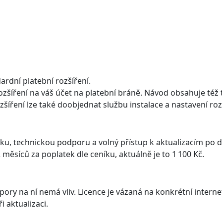
ardní platební rozšíření.
šíření na váš účet na platební bráně. Návod obsahuje též ty
ozšíření lze také doobjednat službu instalace a nastavení ro
u, technickou podporu a volný přístup k aktualizacím po 
 měsíců za poplatek dle ceníku, aktuálně je to 1 100 Kč.
odpory na ní nemá vliv. Licence je vázaná na konkrétní inte
i aktualizaci.