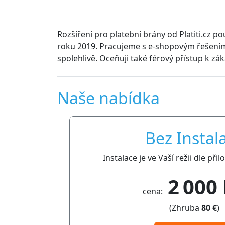
Rozšíření pro platební brány od Platiti.cz p
roku 2019. Pracujeme s e-shopovým řešením
spolehlivě. Oceňuji také férový přístup k zá
Naše nabídka
Bez Instal
Instalace je ve Vaší režii dle př
2 000
cena:
(Zhruba
80 €
)