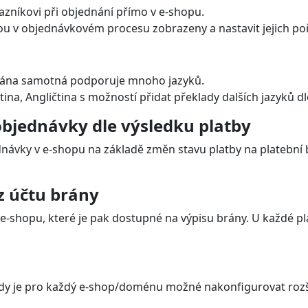
zníkovi při objednání přímo v e-shopu.
ou v objednávkovém procesu zobrazeny a nastavit jejich po
 Brána samotná podporuje mnoho jazyků.
tina, Angličtina s možností přidat překlady dalších jazyků d
bjednávky dle výsledku platby
návky v e-shopu na základě změn stavu platby na platební br
z účtu brány
e-shopu, které je pak dostupné na výpisu brány. U každé pla
dy je pro každý e-shop/doménu možné nakonfigurovat rozšíře