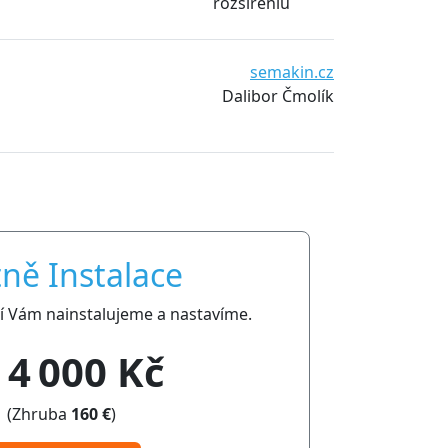
rozšířeníů
semakin.cz
Dalibor Čmolík
ně Instalace
ní Vám nainstalujeme a nastavíme.
4 000 Kč
(Zhruba
160 €
)