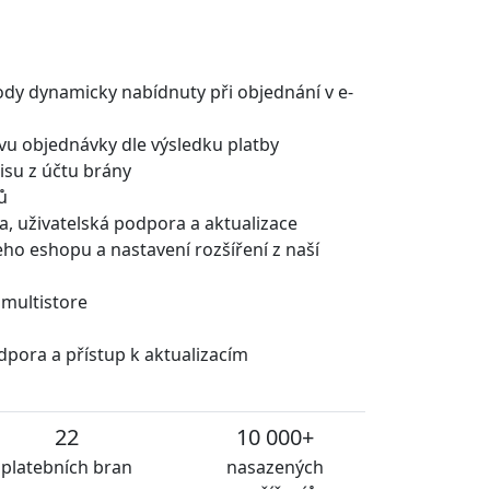
ody dynamicky nabídnuty při objednání v e-
u objednávky dle výsledku platby
isu z účtu brány
ů
a, uživatelská podpora a aktualizace
eho eshopu a nastavení rozšíření z naší
 multistore
dpora a přístup k aktualizacím
22
10 000+
platebních bran
nasazených