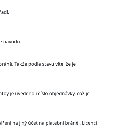
řadí.
le návodu.
áně. Takže podle stavu víte, že je
tby je uvedeno i číslo objednávky, což je
ní na jiný účet na platební bráně . Licenci