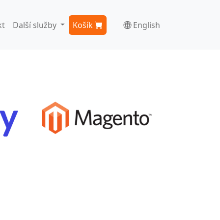
kt
Další služby
Košík
English