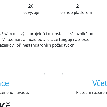
20
12
let vývoje
e-shop platforem
oužívám do svých projektů i do instalací zákazníků od
 Virtuemart a můžu potvrdit, že fungují naprosto
kazníkovi, při nestandardních požadavcích.
ace
Včet
iloženého návodu.
Platební rozšíře
 Kč