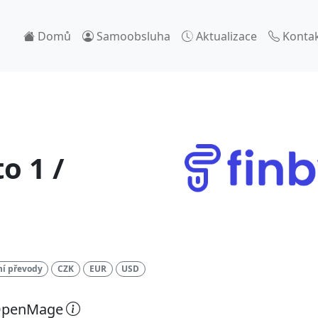
Domů
Samoobsluha
Aktualizace
Konta
o 1 /
í převody
CZK
EUR
USD
 OpenMage