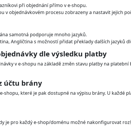
zníkovi při objednání přímo v e-shopu.
ou v objednávkovém procesu zobrazeny a nastavit jejich po
 Brána samotná podporuje mnoho jazyků.
tina, Angličtina s možností přidat překlady dalších jazyků d
bjednávky dle výsledku platby
návky v e-shopu na základě změn stavu platby na platební br
z účtu brány
e-shopu, které je pak dostupné na výpisu brány. U každé pla
dy je pro každý e-shop/doménu možné nakonfigurovat rozšíře