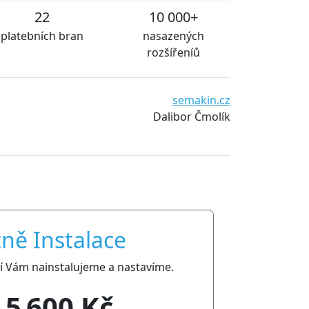
22
10 000+
platebních bran
nasazených
rozšířeníů
semakin.cz
Dalibor Čmolík
ně Instalace
ní Vám nainstalujeme a nastavíme.
5 600 Kč