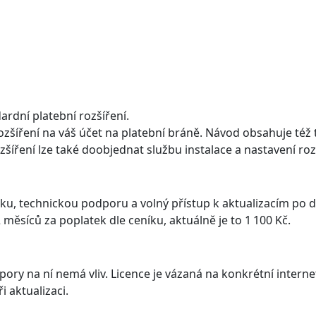
ardní platební rozšíření.
šíření na váš účet na platební bráně. Návod obsahuje též ty
ozšíření lze také doobjednat službu instalace a nastavení ro
u, technickou podporu a volný přístup k aktualizacím po 
 měsíců za poplatek dle ceníku, aktuálně je to 1 100 Kč.
odpory na ní nemá vliv. Licence je vázaná na konkrétní inte
i aktualizaci.