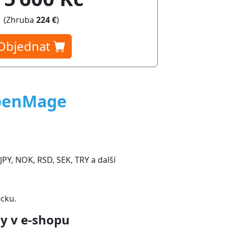
(Zhruba
224 €
)
Objednat
penMage
PY, NOK, RSD, SEK, TRY a další
ecku.
y v e-shopu