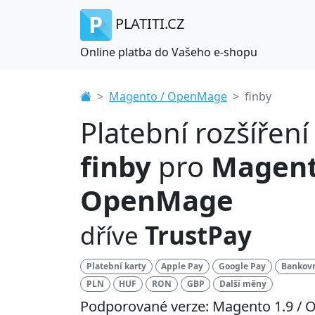
PLATITI.CZ
Online platba do Vašeho e-shopu
Magento / OpenMage
finby
Platební rozšíření
finby
pro
Magent
OpenMage
dříve
TrustPay
Platební karty
Apple Pay
Google Pay
Bankovn
PLN
HUF
RON
GBP
Další měny
Podporované verze: Magento 1.9 /