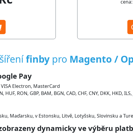
cena:
šíření
finby
pro
Magento / O
oogle Pay
 VISA Electron, MasterCard
 HUF, RON, GBP, BAM, BGN, CAD, CHF, CNY, DKK, HKD, ILS, J
u, Maďarsku, v Estonsku, Litvě, Lotyšsku, Slovinsku a Tur
 zobrazeny dynamicky ve výběru platb