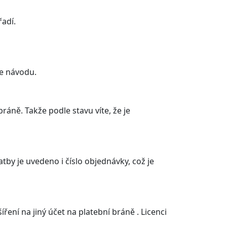
řadí.
le návodu.
áně. Takže podle stavu víte, že je
tby je uvedeno i číslo objednávky, což je
ní na jiný účet na platební bráně . Licenci