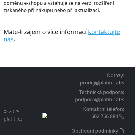
Rozšíření nastavíte v administraci jako standardní
platební rozšíření.
Součástí je podrobný návod pro nastavení rozšíření na
váš účet na platební bráně. Návod obsahuje též typické
chyby v nastavení a jejich řešení.
K dispozici je naše uživatelská podpora. K rozšíření lze
také doobjednat službu instalace a nastavení rozšíření
do vašeho e-shopu z naší strany.
Podpora a aktualizace
K zakoupenému rozšíření poskytujeme záruku,
technickou podporu a volný přístup k aktualizacím po
dobu 12 měsíců od zakoupení. Tuto dobu lze prodloužit
před jejím vypršením o dalších 12 měsíců za poplatek
dle ceníku, aktuálně je to 1 100 Kč.
Doživotní licence
Licence rozšíření je doživotní a vypršení podpory na ní
nemá vliv. Licence je vázaná na konkrétní internetovou