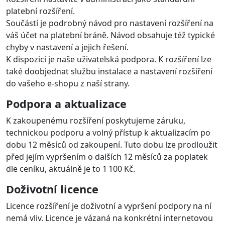
Čísla objednávek na výpisu z účtu
brány
Rozšíření odesílá na bránu číslo objednávky e-shopu,
které je pak dostupné na výpisu brány. U každé platby
je uvedeno i číslo objednávky, což je užitečné při
zpracování účetnictví
Multi-store
Rozšíření podporuje nastavení multistore, kdy je pro
každý e-shop/doménu možné nakonfigurovat rozšíření
na jiný účet na platební bráně . Licenci je třeba zakoupit
pro každou doménu.
Nasazení a provoz
Snadná instalace