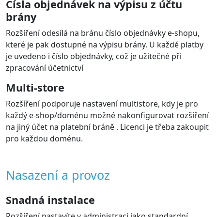
Inline brána
Brána se zobrazí v boxu ve stránce vašeho e-shopu bez
přesměrování na url platební brány.
Podporované jazyky
Rozšíření zobrazí bránu v jazyce e-shopu. Brána
samotná podporuje mnoho jazyků.
Rozšíření podporuje jazyky: Čeština, Slovenština,
Angličtina s možností přidat překlady dalších jazyků dle
návodu.
Automatická změna stavu objednávky
dle výsledku platby
Rozšíření automaticky aktualizuje stav objednávky v e-
shopu na základě změn stavu platby na platební bráně.
Takže podle stavu víte, že je zaplaceno a můžete
objednávku realizovat