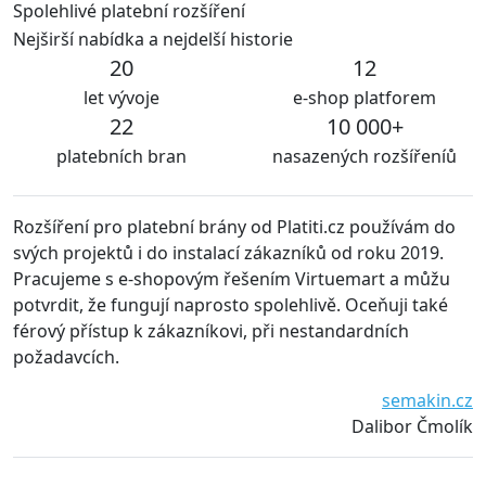
Spolehlivé platební rozšíření
Nejširší nabídka a nejdelší historie
20
12
let vývoje
e-shop platforem
22
10 000+
platebních bran
nasazených rozšířeníů
ro platební brány od Platiti.cz používám do
S rozšíření od 
ktů i do instalací zákazníků od roku 2019.
jsou udržovány
s e-shopovým řešením Virtuemart a můžu
technických p
e fungují naprosto spolehlivě. Oceňuji také
všem jen dopo
tup k zákazníkovi, při nestandardních
h.
semakin.cz
Dalibor Čmolík