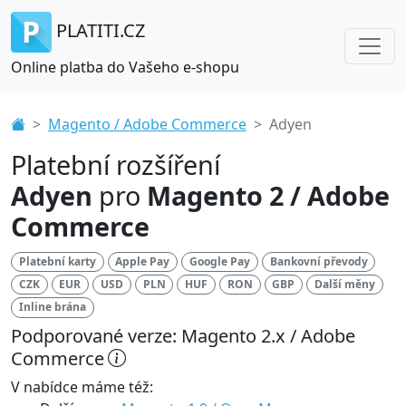
PLATITI.CZ
Online platba do Vašeho e-shopu
Magento / Adobe Commerce
Adyen
Platební rozšíření
Adyen
pro
Magento 2 / Adobe
Commerce
Platební karty
Apple Pay
Google Pay
Bankovní převody
CZK
EUR
USD
PLN
HUF
RON
GBP
Další měny
Inline brána
Podporované verze: Magento 2.x / Adobe
Commerce
V nabídce máme též: