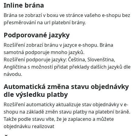
Podporované značky platebních karet: VISA, VISA
Electron, MasterCard
Podporované měny: CZK, EUR, USD, AUD, PLN, HUF,
RON, GBP, BAM, BGN, CAD, CHF, CNY, DKK, HKD, ILS, JPY,
NOK, RSD, SEK, TRY a další
Platba bankovními tlačítky
Podporované jsou banky v Česku, na Slovensku,
Maďarsku, v Estonsku, Litvě, Lotyšsku, Slovinsku a
Turecku.
Jednotlivé platební metody zobrazeny
dynamicky ve výběru platby v e-shopu
Nabídka platebních metod je zobrazena zákazníkovi při
objednání přímo v e-shopu.
V administraci lze vybrat, které metody budou v
objednávkovém procesu zobrazeny a nastavit jejich
pořadí.