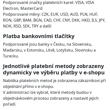
Funkce platebního rozšíření
Adyen
pro
Magento / Adobe Commerce
Platba kartou, Apple Pay, Google Pay