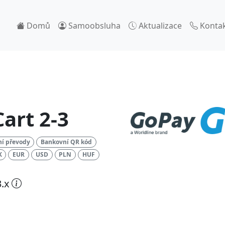
Domů
Samoobsluha
Aktualizace
Konta
art 2-3
í převody
Bankovní QR kód
K
EUR
USD
PLN
HUF
.x