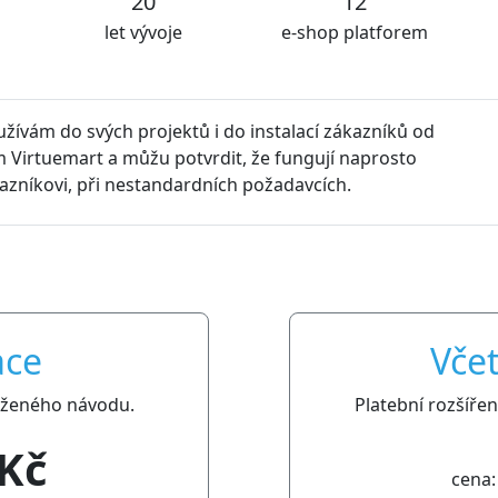
20
12
let vývoje
e-shop platforem
platiti.cz jsme velmi spokojeni. Rozšíření jsou udržovány vžd
h problémů. Rozhodně můžeme platiti.cz všem jen doporuči
ace
Včet
iloženého návodu.
Platební rozšíře
 Kč
cena: