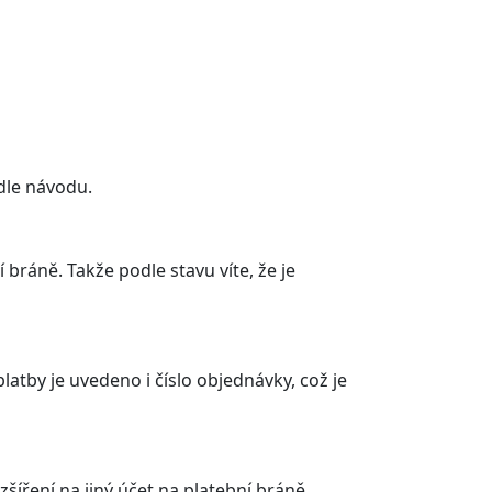
e akceptována v mnoha dalších zemích
y v e-shopu
ořadí.