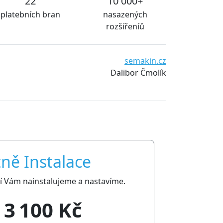
22
10 000+
platebních bran
nasazených
rozšířeníů
y aktuální a v podstatě
Waiwari thajské masáže
ww
t.
P
ně Instalace
ní Vám nainstalujeme a nastavíme.
3 100 Kč