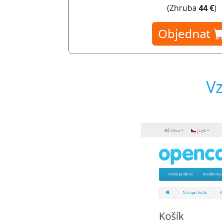
(Zhruba
44 €
)
Objednat
Vz
 platební metody