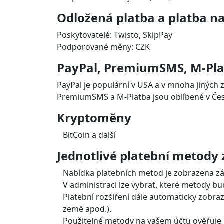
Funkce platebního roz
Platba kartou, Apple Pay, G
Podporované značky platebních karet: VISA,
Podporované měny: CZK, EUR, PLN, HUF, GBP