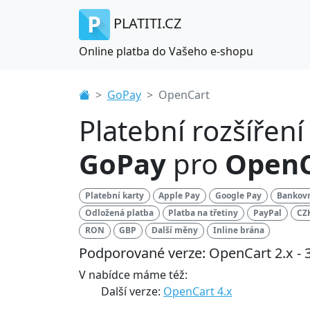
PLATITI.CZ
Online platba do Vašeho e-shopu
GoPay
OpenCart
Platební rozšíření
GoPay
pro
OpenC
Platební karty
Apple Pay
Google Pay
Bankovn
Odložená platba
Platba na třetiny
PayPal
CZ
RON
GBP
Další měny
Inline brána
Podporované verze: OpenCart 2.x - 3
V nabídce máme též:
Další verze:
OpenCart 4.x