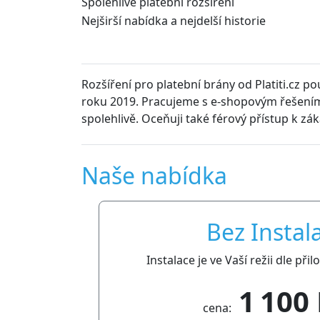
Spolehlivé platební rozšíření
Nejširší nabídka a nejdelší historie
S rozšíření od 
semakin.cz
bez technickýc
Dalibor Čmolík
Naše nabídka
Bez Instal
Instalace je ve Vaší režii dle př
1 100
cena: