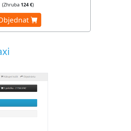
(Zhruba
124 €
)
Objednat
axi
 v administraci