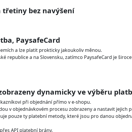
šíření
GoPay
pro
OpenCart
oogle Pay
 VISA Electron, MasterCard
, USD, RON, BGN a další