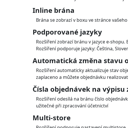
Bankovní tlačítka a QR kód
Podporované jsou české a slovenské banky
Podporované měny: CZK, EUR, PLN
Odložená platba a platba na
Poskytovatelé: Twisto, SkipPay
Podporované měny: CZK
PayPal, PremiumSMS, M-Pla
PayPal je populární v USA a v mnoha jiných z
PremiumSMS a M-Platba jsou oblíbené v Čes
Kryptoměny
BitCoin a další
Jednotlivé platební metody
Nabídka platebních metod je zobrazena zá
V administraci lze vybrat, které metody b