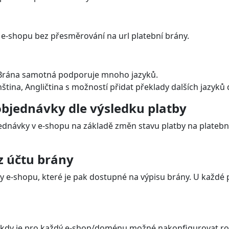
y
 třetiny bez navýšení
tba, PaysafeCard
emích a lze platit prokticky jakoukoliv měnou.
ké republice a na Slovensku, zatímco PaysafeCard je široc
 zobrazeny dynamicky ve výběru platb
kazníkovi při objednání přímo v e-shopu.
udou v objednávkovém procesu zobrazeny a nastavit jejich p