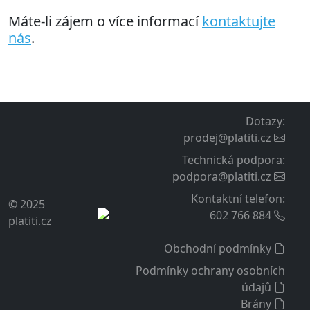
Máte-li zájem o více informací
kontaktujte
nás
.
Dotazy
:
prodej@platiti.cz
Technická podpora
:
podpora@platiti.cz
Kontaktní telefon
:
© 2025
602 766 884
platiti.cz
Obchodní podmínky
Podmínky ochrany osobních
údajů
Brány