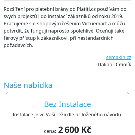
ozšíření pro platební brány od Platiti.cz používám do
S ro
vých projektů i do instalací zákazníků od roku 2019.
jsou
racujeme s e-shopovým řešením Virtuemart a můžu
tech
otvrdit, že fungují naprosto spolehlivě. Oceňuji také
všem
érový přístup k zákazníkovi, při nestandardních
ožadavcích.
semakin.cz
Dalibor Čmolík
Naše nabídka
Bez Instalace
Instalace je ve Vaší režii dle přiloženého návodu.
2 600 Kč
cena: