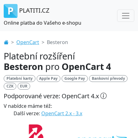
PLATITI.CZ
Online platba do Vašeho e-shopu
OpenCart
Besteron
Platební rozšíření
Besteron
pro
OpenCart 4
Platební karty
Apple Pay
Google Pay
Bankovní převody
CZK
EUR
Podporované verze: OpenCart 4.x
V nabídce máme též:
Další verze:
OpenCart 2.x - 3.x