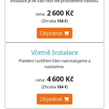
Instalace je ve Vaší režii dle přiloženého návodu.
2 600 Kč
cena:
(Zhruba
104 €
)
Objednat
Včetně Instalace
Platební rozšíření Vám nainstalujeme a
nastavíme.
4 600 Kč
cena:
(Zhruba
184 €
)
Objednat