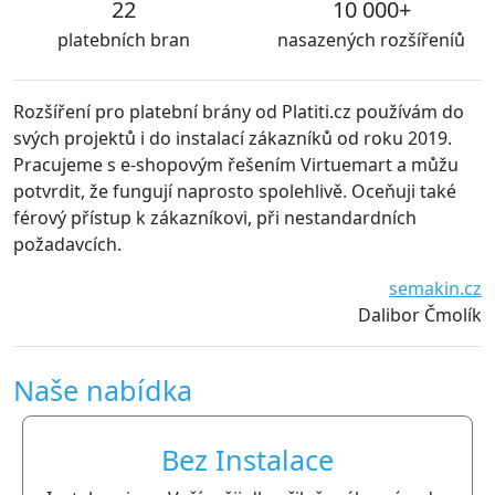
22
10 000+
platebních bran
nasazených rozšířeníů
íření pro platební brány od Platiti.cz používám do
S rozší
h projektů i do instalací zákazníků od roku 2019.
jsou ud
cujeme s e-shopovým řešením Virtuemart a můžu
techni
rdit, že fungují naprosto spolehlivě. Oceňuji také
všem j
vý přístup k zákazníkovi, při nestandardních
adavcích.
semakin.cz
Dalibor Čmolík
Naše nabídka
Bez Instalace