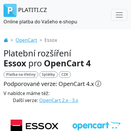
PLATITI.CZ
Online platba do Vašeho e-shopu
OpenCart
Essox
Platební rozšíření
Essox
pro
OpenCart 4
Platba na třetiny
Splátky
CZK
Podporované verze: OpenCart 4.x
V nabídce máme též:
Další verze:
OpenCart 2.x - 3.x