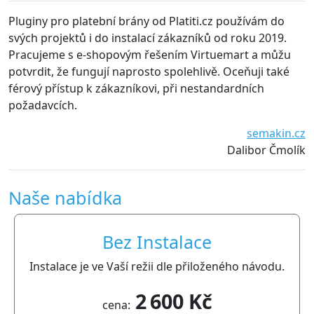
uginy pro platební brány od Platiti.cz používám do
S plug
ých projektů i do instalací zákazníků od roku 2019.
udržo
acujeme s e-shopovým řešením Virtuemart a můžu
probl
tvrdit, že fungují naprosto spolehlivě. Oceňuji také
dopor
rový přístup k zákazníkovi, při nestandardních
žadavcích.
semakin.cz
Dalibor Čmolík
Naše nabídka
Bez Instalace
Instalace je ve Vaší režii dle přiloženého návodu.
2 600 Kč
cena: