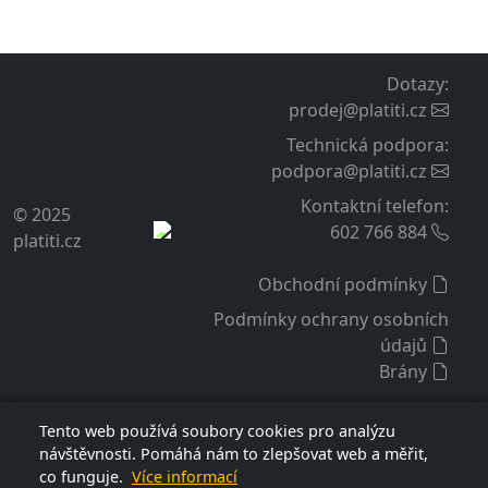
Dotazy
:
prodej@platiti.cz
Technická podpora
:
podpora@platiti.cz
Kontaktní telefon
:
© 2025
602 766 884
platiti.cz
Obchodní podmínky
Podmínky ochrany osobních
údajů
Brány
Tento web používá soubory cookies pro analýzu
návštěvnosti. Pomáhá nám to zlepšovat web a měřit,
co funguje.
Více informací