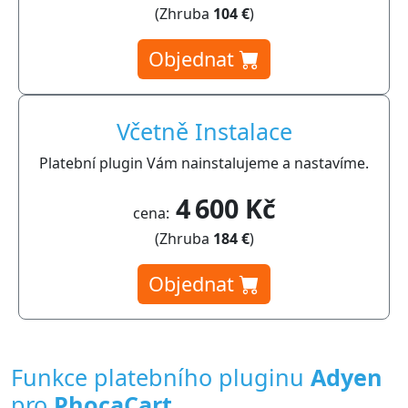
(Zhruba
104 €
)
Objednat
Včetně Instalace
Platební plugin Vám nainstalujeme a nastavíme.
4 600 Kč
cena:
(Zhruba
184 €
)
Objednat
Funkce platebního pluginu
Adyen
pro
PhocaCart