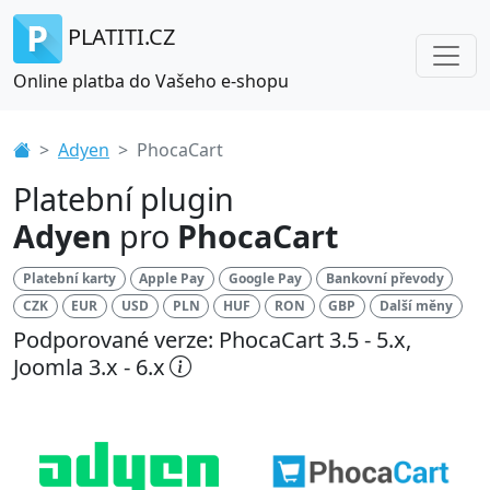
PLATITI.CZ
Online platba do Vašeho e-shopu
Adyen
PhocaCart
Platební plugin
Adyen
pro
PhocaCart
Platební karty
Apple Pay
Google Pay
Bankovní převody
CZK
EUR
USD
PLN
HUF
RON
GBP
Další měny
Podporované verze: PhocaCart 3.5 - 5.x,
Joomla 3.x - 6.x