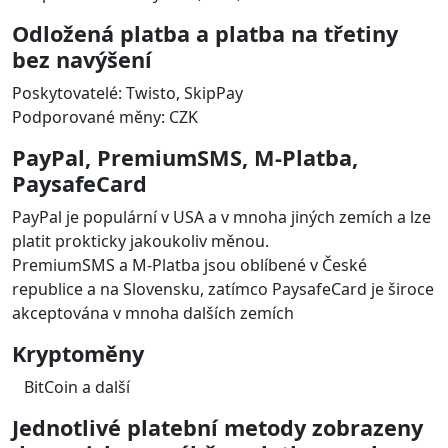
Funkce platebního modulu
GoPay
pro
PrestaShop
Platba kartou, Apple Pay, Google Pay
Podporované značky platebních karet: VISA, VISA
Electron, MasterCard
Podporované měny: CZK, EUR, PLN, HUF, GBP, USD,
RON, BGN a další