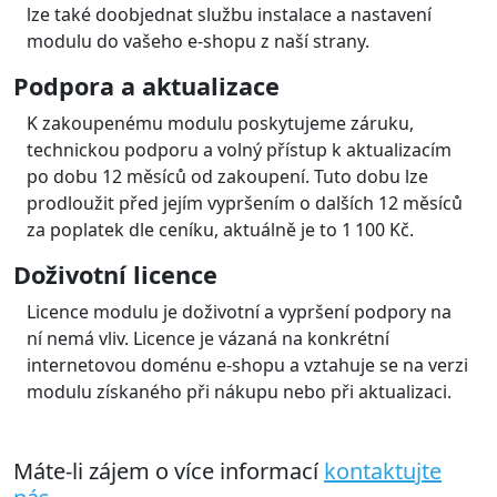
platby je uvedeno i číslo objednávky, což je užitečné
při zpracování účetnictví Pro tuto funkci v nastavení
modulu stačí zapnout volbu pro vytváření
objednávky před platbou.
Multi-store
Modul podporuje nastavení multistore, kdy je pro
každý e-shop/doménu možné nakonfigurovat
modul na jiný účet na platební bráně . Licenci je
třeba zakoupit pro každou doménu.
Nasazení a provoz
Snadná instalace
Modul instalujete přes tlačítko pro upload modulu v
administraci a následně nastavíte v administraci jako
standardní platební moduly.
Součástí je podrobný návod pro nastavení modulu