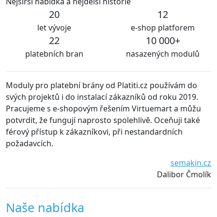
Nejširší nabídka a nejdelší historie
20
12
let vývoje
e-shop platforem
22
10 000+
platebních bran
nasazených modulů
 od Platiti.cz používám do
S moduly od platiti.cz jsme v
ací zákazníků od roku 2019.
udržovány vždy aktuální a v 
řešením Virtuemart a můžu
problémů. Rozhodně můžeme p
sto spolehlivě. Oceňuji také
doporučit.
vi, při nestandardních
Waiwari thaj
semakin.cz
Dalibor Čmolík
Naše nabídka