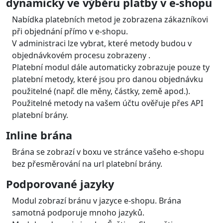
Bankovní tlačítka a QR kódy
Podporované jsou české a slovenské banky
Podporované měny: CZK, EUR, PLN
Odložená platba a platba na třetiny
bez navýšení
Poskytovatelé: Twisto, SkipPay
Podporované měny: CZK
PayPal, PremiumSMS, M-Platba,
PaysafeCard
PayPal je populární v USA a v mnoha jiných zemích a lze
platit prokticky jakoukoliv měnou.
PremiumSMS a M-Platba jsou oblíbené v České
republice a na Slovensku, zatímco PaysafeCard je široce
akceptována v mnoha dalších zemích
Kryptoměny