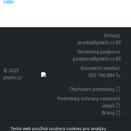
na váš účet na platební bráně. Návod obsahuje též
typické chyby v nastavení a jejich řešení.
K dispozici je naše uživatelská podpora. K modulu
lze také doobjednat službu instalace a nastavení
modulu do vašeho e-shopu z naší strany.
Podpora a aktualizace
K zakoupenému modulu poskytujeme záruku,
technickou podporu a volný přístup k aktualizacím
po dobu 12 měsíců od zakoupení. Tuto dobu lze
prodloužit před jejím vypršením o dalších 12 měsíců
za poplatek dle ceníku, aktuálně je to 1 100 Kč.
Doživotní licence
Licence modulu je doživotní a vypršení podpory na
ní nemá vliv. Licence je vázaná na konkrétní
internetovou doménu e-shopu a vztahuje se na verzi
modulu získaného při nákupu nebo při aktualizaci.
Tento web používá soubory cookies pro analýzu