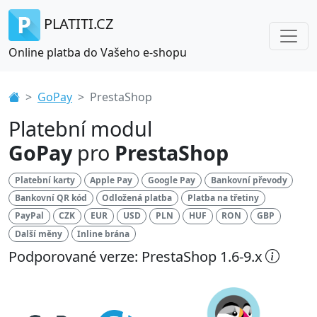
PLATITI.CZ
Online platba do Vašeho e-shopu
GoPay
PrestaShop
Platební modul
GoPay
pro
PrestaShop
Platební karty
Apple Pay
Google Pay
Bankovní převody
Bankovní QR kód
Odložená platba
Platba na třetiny
PayPal
CZK
EUR
USD
PLN
HUF
RON
GBP
Další měny
Inline brána
Podporované verze: PrestaShop 1.6-9.x