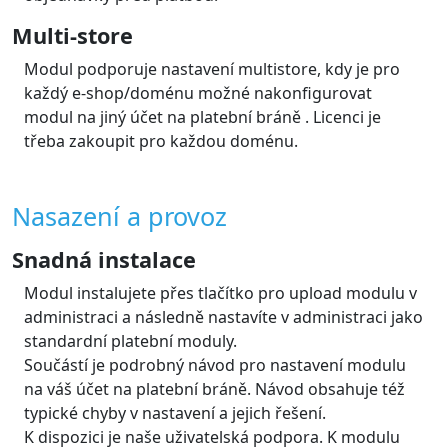
Modul zobrazí bránu v jazyce e-shopu. Brána
samotná podporuje mnoho jazyků.
Modul podporuje jazyky: Čeština, Slovenština,
Angličtina s možností přidat překlady dalších jazyků
dle návodu.
Automatická změna stavu objednávky
dle výsledku platby
Modul automaticky aktualizuje stav objednávky v e-
shopu na základě změn stavu platby na platební
bráně. Takže podle stavu víte, že je zaplaceno a
můžete objednávku realizovat
Čísla objednávek na výpisu z účtu
brány
Modul odesílá na bránu číslo objednávky e-shopu,
které je pak dostupné na výpisu brány. U každé