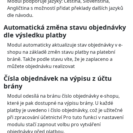
BitCoin a další
Jednotlivé platební metody zobrazeny
dynamicky ve výběru platby v e-shopu
Nabídka platebních metod je zobrazena zákazníkovi
při objednání přímo v e-shopu.
V administraci lze vybrat, které metody budou v
objednávkovém procesu zobrazeny .
Platební modul dále automaticky zobrazuje pouze ty
platební metody, které jsou pro danou objednávku
použitelné (např. dle měny, částky, země apod.).
Použitelné metody na vašem účtu ověřuje přes API
platební brány.
Inline brána
Brána se zobrazí v boxu ve stránce vašeho e-shopu
bez přesměrování na url platební brány.
Podporované jazyky