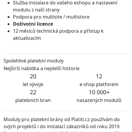
Služba instalace do vašeho eshopu a nastavení
modulu z naší strany
Podpora pro multisite / multistore
Doživotní licence
12 měsíců technická podpora a přístup k
aktualizacím
Spolehlivé platební moduly
Nejširší nabídka a nejdelší historie
20
12
let vývoje
e-shop platforem
22
10 000+
platebních bran
nasazených modulů
Moduly pro platební brány od Platiti.cz používám do
S m
svých projektů i do instalací zákazníků od roku 2019.
udr