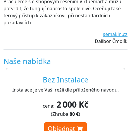
Pracujeme s e-shopovým řešením Virtuemart a můžu
pro
potvrdit, že fungují naprosto spolehlivě. Oceňuji také
dop
férový přístup k zákazníkovi, při nestandardních
požadavcích.
semakin.cz
Dalibor Čmolík
Naše nabídka
Bez Instalace
Instalace je ve Vaší režii dle přiloženého návodu.
2 000 Kč
cena:
(Zhruba
80 €
)
Objednat