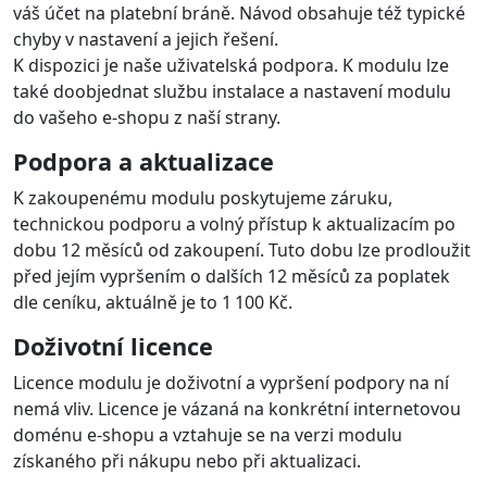
objednávku realizovat
Čísla objednávek na výpisu z účtu
brány
Modul odesílá na bránu číslo objednávky e-shopu, které
je pak dostupné na výpisu brány. U každé platby je
uvedeno i číslo objednávky, což je užitečné při
zpracování účetnictví Pro tuto funkci v nastavení
modulu stačí zapnout volbu pro vytváření objednávky
před platbou.
Multi-store
Modul podporuje nastavení multistore, kdy je pro každý
e-shop/doménu možné nakonfigurovat modul na jiný
účet na platební bráně . Licenci je třeba zakoupit pro
každou doménu.