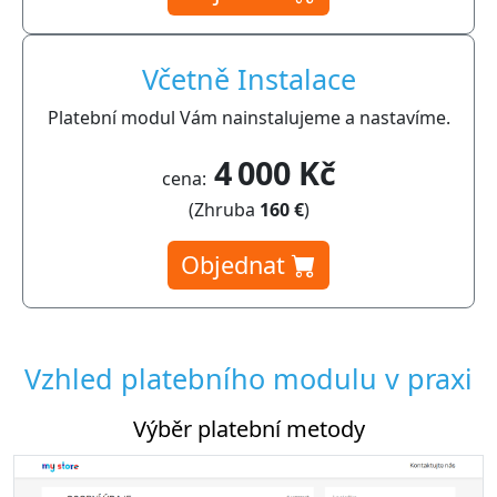
Včetně Instalace
Platební modul Vám nainstalujeme a nastavíme.
4 000 Kč
cena:
(Zhruba
160 €
)
Objednat
Vzhled platebního modulu v praxi
Výběr platební metody
Na