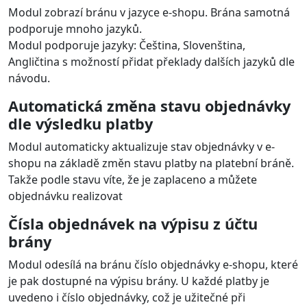
SkipPay
pro
PrestaShop
Odložená platba
Zákazník zboží nakoupí ale zaplatí až za 30 dní.
Obchodník inkasuje ihned.
Zákazník tak může zboží vyzkoušet a zaplatit až pak.
Pro zákazníka je to tak výhodnější než dobírka.
Podporované měny: CZK, EUR, HUF
Platba na třetiny bez navýšení
Zákazník zboží nakoupí a zaplatí jen třetinu ceny. Zbylé
dvě třetiny pak splácí postupně. Obchodník inkasuje
ihned.
Tato služba je oblíbená zejména u dražších produktů,
kdy zákazník nemusí platit celou částku najednou.
Podporované měny: CZK, EUR, HUF
Jednotlivé platební metody zobrazeny