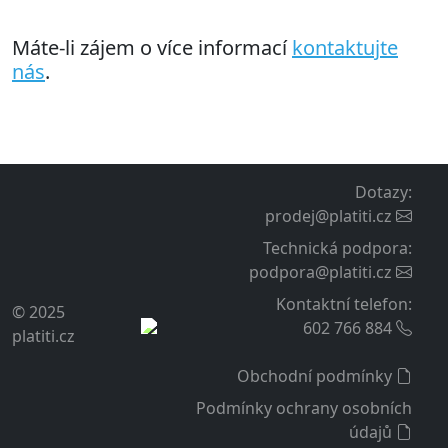
Nasazení a provoz
Snadná instalace
Modul instalujete přes tlačítko pro upload modulu v
administraci a následně nastavíte v administraci jako
standardní platební moduly.
Součástí je podrobný návod pro nastavení modulu na
váš účet na platební bráně. Návod obsahuje též typické
chyby v nastavení a jejich řešení.
K dispozici je naše uživatelská podpora. K modulu lze
také doobjednat službu instalace a nastavení modulu
do vašeho e-shopu z naší strany.
Podpora a aktualizace
K zakoupenému modulu poskytujeme záruku,
technickou podporu a volný přístup k aktualizacím po
dobu 12 měsíců od zakoupení. Tuto dobu lze prodloužit
před jejím vypršením o dalších 12 měsíců za poplatek