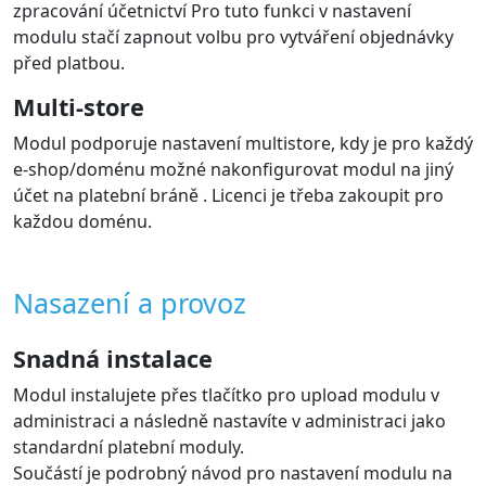
dynamicky ve výběru platby v e-shopu
Nabídka platebních metod je zobrazena zákazníkovi při
objednání přímo v e-shopu.
V administraci lze vybrat, které metody budou v
objednávkovém procesu zobrazeny .
Podporované jazyky
Modul zobrazí bránu v jazyce e-shopu. Brána samotná
podporuje mnoho jazyků.
Modul podporuje jazyky: Čeština, Slovenština,
Angličtina s možností přidat překlady dalších jazyků dle
návodu.
Automatická změna stavu objednávky
dle výsledku platby
Modul automaticky aktualizuje stav objednávky v e-
shopu na základě změn stavu platby na platební bráně.
Takže podle stavu víte, že je zaplaceno a můžete