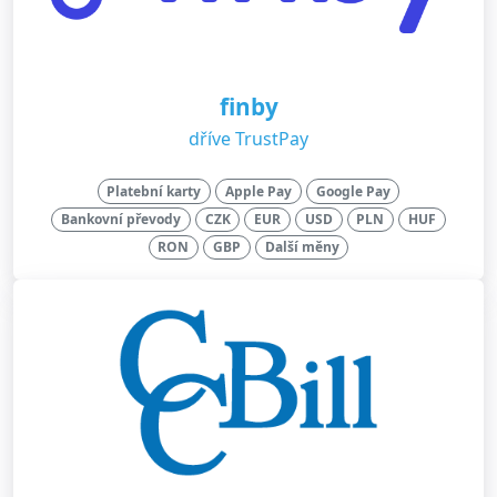
finby
dříve TrustPay
Platební karty
Apple Pay
Google Pay
Bankovní převody
CZK
EUR
USD
PLN
HUF
RON
GBP
Další měny