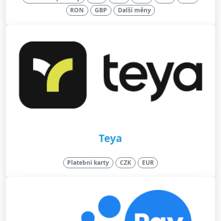
RON
GBP
Další měny
Teya
Platební karty
CZK
EUR