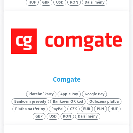
HUF
GBP
USD
RON
Další měny
Comgate
Platební karty
Apple Pay
Google Pay
Bankovní převody
Bankovní QR kód
Odložená platba
Platba na třetiny
PayPal
CZK
EUR
PLN
HUF
GBP
USD
RON
Další měny