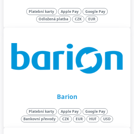
Platební karty
Apple Pay
Google Pay
Odložená platba
CZK
EUR
Barion
Platební karty
Apple Pay
Google Pay
Bankovní převody
CZK
EUR
HUF
USD