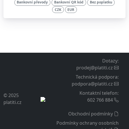
Bankovní převody
Bankovní QR kód
Bez poplatku
CZK
EUR
Dotazy
:
prodej@platiti.cz
Technická podpora
:
podpora@platiti.cz
Kontaktní telefon
:
© 2025
602 766 884
platiti.cz
Obchodní podmínky
Podmínky ochrany osobních