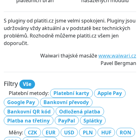
platebních bran
nasazených modulů
S pluginy od platiti.cz jsme velmi spokojeni. Pluginy jsou
udržovány vždy aktuální a v podstatě bez technických
problémů. Rozhodně můžeme platiti.cz všem jen
doporučit.
Waiwari thajské masáže
www.waiwari.cz
Pavel Bergman
Filtry
Vše
Platební metody:
Platební karty
Apple Pay
Google Pay
Bankovní převody
Bankovní QR kód
Odložená platba
Platba na třetiny
PayPal
Splátky
Měny:
CZK
EUR
USD
PLN
HUF
RON