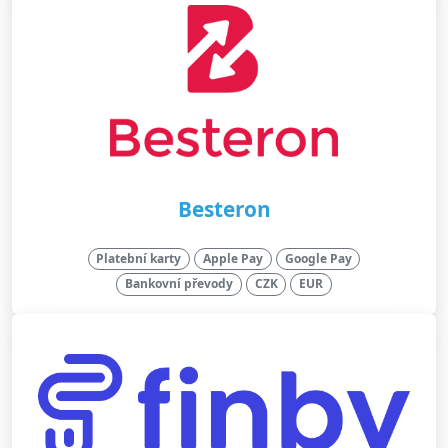
Besteron
Platební karty
Apple Pay
Google Pay
Bankovní převody
CZK
EUR