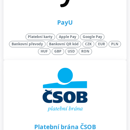
PayU
Platební karty
Apple Pay
Google Pay
Bankovní převody
Bankovní QR kód
CZK
EUR
PLN
HUF
GBP
USD
RON
Platební brána ČSOB