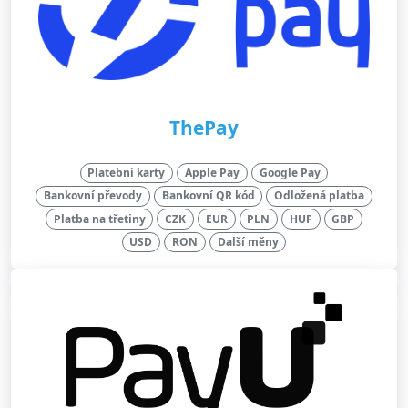
ThePay
Platební karty
Apple Pay
Google Pay
Bankovní převody
Bankovní QR kód
Odložená platba
Platba na třetiny
CZK
EUR
PLN
HUF
GBP
USD
RON
Další měny