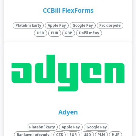
CCBill FlexForms
Platební karty
Apple Pay
Google Pay
Pro dospělé
USD
EUR
GBP
Další měny
Adyen
Platební karty
Apple Pay
Google Pay
Bankovní převody
CZK
EUR
USD
PLN
HUF