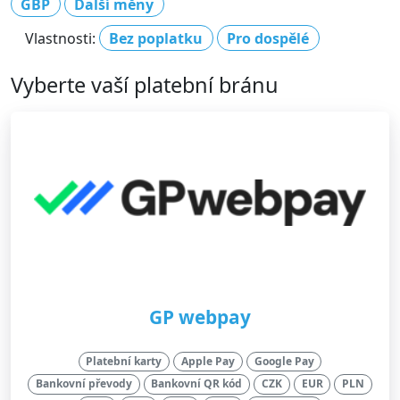
GBP
Další měny
Vlastnosti:
Bez poplatku
Pro dospělé
Vyberte vaší platební bránu
GP webpay
Platební karty
Apple Pay
Google Pay
Bankovní převody
Bankovní QR kód
CZK
EUR
PLN