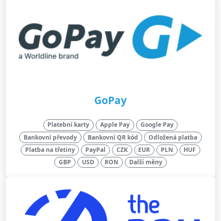
GoPay
Platební karty
Apple Pay
Google Pay
Bankovní převody
Bankovní QR kód
Odložená platba
Platba na třetiny
PayPal
CZK
EUR
PLN
HUF
GBP
USD
RON
Další měny