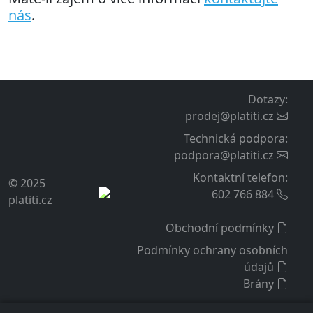
nás
.
Dotazy
:
prodej@platiti.cz
Technická podpora
:
podpora@platiti.cz
Kontaktní telefon
:
© 2025
602 766 884
platiti.cz
Obchodní podmínky
Podmínky ochrany osobních
údajů
Brány