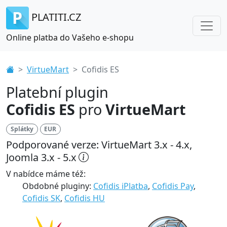
PLATITI.CZ
Online platba do Vašeho e-shopu
VirtueMart
Cofidis ES
Platební plugin
Cofidis ES
pro
VirtueMart
Splátky
EUR
Podporované verze: VirtueMart 3.x - 4.x,
Joomla 3.x - 5.x
V nabídce máme též:
Obdobné pluginy:
Cofidis iPlatba
,
Cofidis Pay
,
Cofidis SK
,
Cofidis HU