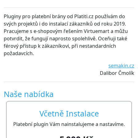
uginy pro platební brány od Platiti.cz používám do
S plug
ých projektů i do instalací zákazníků od roku 2019.
udržo
acujeme s e-shopovým řešením Virtuemart a můžu
probl
tvrdit, že fungují naprosto spolehlivě. Oceňuji také
dopor
rový přístup k zákazníkovi, při nestandardních
žadavcích.
semakin.cz
Dalibor Čmolík
Naše nabídka
Včetně Instalace
Platební plugin Vám nainstalujeme a nastavíme.