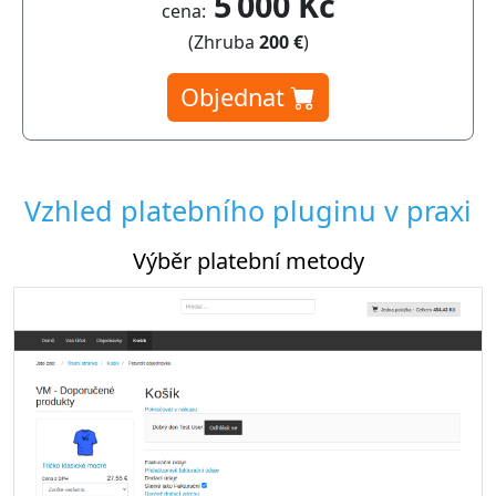
5 000 Kč
cena:
(Zhruba
200 €
)
Objednat
Vzhled platebního pluginu v praxi
Výběr platební metody
Nas