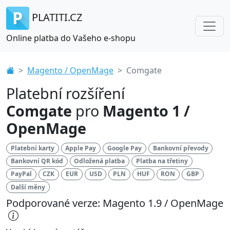
PLATITI.CZ
Online platba do Vašeho e-shopu
Magento / OpenMage
Comgate
Platební rozšíření
Comgate
pro
Magento 1 /
OpenMage
Platební karty
Apple Pay
Google Pay
Bankovní převody
Bankovní QR kód
Odložená platba
Platba na třetiny
PayPal
CZK
EUR
USD
PLN
HUF
RON
GBP
Další měny
Podporované verze: Magento 1.9 / OpenMage