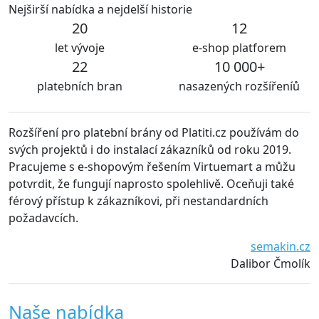
Nejširší nabídka a nejdelší historie
20
12
let vývoje
e-shop platforem
22
10 000+
platebních bran
nasazených rozšířeníů
íření pro platební brány od Platiti.cz používám do
S rozší
h projektů i do instalací zákazníků od roku 2019.
jsou ud
cujeme s e-shopovým řešením Virtuemart a můžu
techni
rdit, že fungují naprosto spolehlivě. Oceňuji také
všem j
vý přístup k zákazníkovi, při nestandardních
adavcích.
semakin.cz
Dalibor Čmolík
Naše nabídka