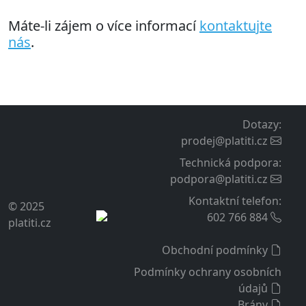
Máte-li zájem o více informací
kontaktujte
nás
.
Dotazy
:
prodej@platiti.cz
Technická podpora
:
podpora@platiti.cz
Kontaktní telefon
:
© 2025
602 766 884
platiti.cz
Obchodní podmínky
Podmínky ochrany osobních
údajů
Brány