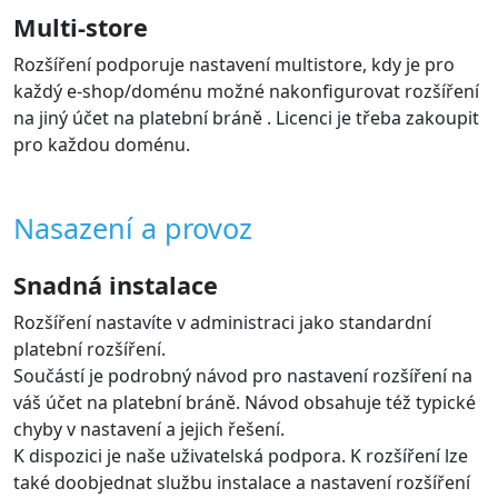
samotná podporuje mnoho jazyků.
Rozšíření podporuje jazyky: Čeština, Slovenština,
Angličtina s možností přidat překlady dalších jazyků dle
návodu.
Automatická změna stavu objednávky
dle výsledku platby
Rozšíření automaticky aktualizuje stav objednávky v e-
shopu na základě změn stavu platby na platební bráně.
Takže podle stavu víte, že je zaplaceno a můžete
objednávku realizovat
Čísla objednávek na výpisu z účtu
brány
Rozšíření odesílá na bránu číslo objednávky e-shopu,
které je pak dostupné na výpisu brány. U každé platby
je uvedeno i číslo objednávky, což je užitečné při
zpracování účetnictví