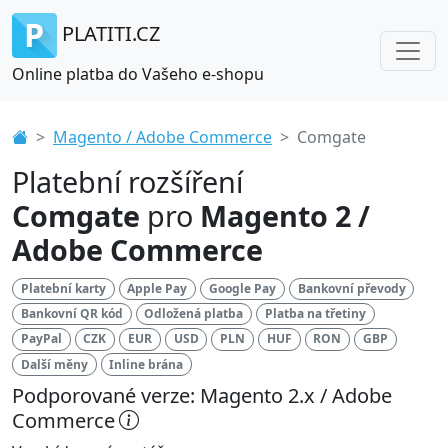
PLATITI.CZ
Online platba do Vašeho e-shopu
Magento / Adobe Commerce
Comgate
Platební rozšíření
Comgate
pro
Magento 2 /
Adobe Commerce
Platební karty
Apple Pay
Google Pay
Bankovní převody
Bankovní QR kód
Odložená platba
Platba na třetiny
PayPal
CZK
EUR
USD
PLN
HUF
RON
GBP
Další měny
Inline brána
Podporované verze: Magento 2.x / Adobe
Commerce