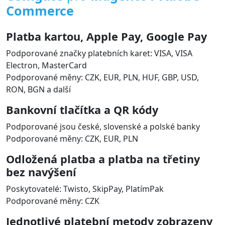
Funkce platebního rozšíření
Comgate
pro
Magento / Adobe