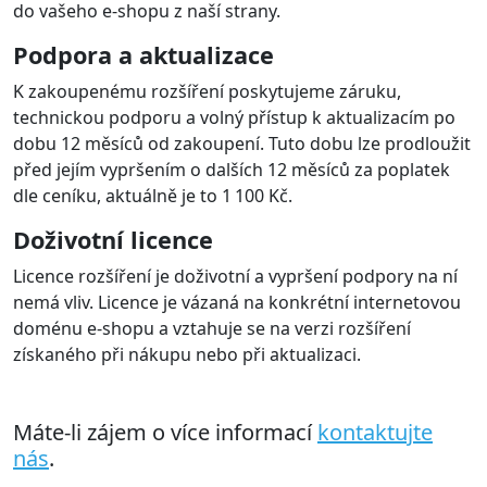
Multi-store
Rozšíření podporuje nastavení multistore, kdy je pro
každý e-shop/doménu možné nakonfigurovat rozšíření
na jiný účet na platební bráně . Licenci je třeba zakoupit
pro každou doménu.
Nasazení a provoz
Snadná instalace
Rozšíření nastavíte v administraci jako standardní
platební rozšíření.
Součástí je podrobný návod pro nastavení rozšíření na
váš účet na platební bráně. Návod obsahuje též typické
chyby v nastavení a jejich řešení.
K dispozici je naše uživatelská podpora. K rozšíření lze
také doobjednat službu instalace a nastavení rozšíření