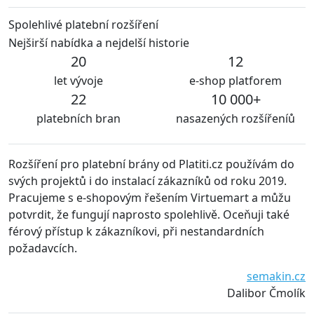
Spolehlivé platební rozšíření
Nejširší nabídka a nejdelší historie
20
12
let vývoje
e-shop platforem
22
10 000+
platebních bran
nasazených rozšířeníů
ny od Platiti.cz používám do
S rozšíření od platiti.cz jsme 
ací zákazníků od roku 2019.
jsou udržovány vždy aktuální 
řešením Virtuemart a můžu
technických problémů. Rozho
sto spolehlivě. Oceňuji také
všem jen doporučit.
vi, při nestandardních
Waiwari thaj
semakin.cz
Dalibor Čmolík