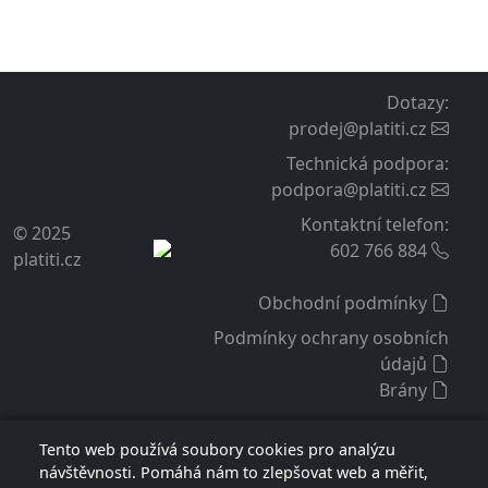
do vašeho e-shopu z naší strany.
Podpora a aktualizace
K zakoupenému rozšíření poskytujeme záruku,
technickou podporu a volný přístup k aktualizacím po
dobu 12 měsíců od zakoupení. Tuto dobu lze prodloužit
před jejím vypršením o dalších 12 měsíců za poplatek
dle ceníku, aktuálně je to 1 100 Kč.
Doživotní licence
Licence rozšíření je doživotní a vypršení podpory na ní
nemá vliv. Licence je vázaná na konkrétní internetovou
doménu e-shopu a vztahuje se na verzi rozšíření
získaného při nákupu nebo při aktualizaci.
Máte-li zájem o více informací
kontaktujte
Tento web používá soubory cookies pro analýzu
nás
.
návštěvnosti. Pomáhá nám to zlepšovat web a měřit,