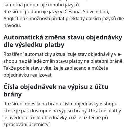
dynamicky ve výběru platby v e-shopu
Nabídka platebních metod je zobrazena zákazníkovi při
objednání přímo v e-shopu.
V administraci lze vybrat, které metody budou v
objednávkovém procesu zobrazeny a nastavit jejich
pořadí.
Platební rozšíření dále automaticky zobrazuje pouze ty
platební metody, které jsou pro danou objednávku
použitelné (např. dle měny, částky, země apod.).
Použitelné metody na vašem účtu ověřuje přes API
platební brány.
Inline brána
Brána se zobrazí v boxu ve stránce vašeho e-shopu bez
přesměrování na url platební brány.
Podporované jazyky
Rozšíření zobrazí bránu v jazyce e-shopu. Brána