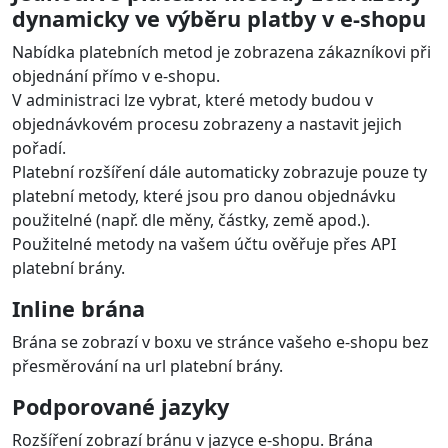
Commerce
Platba kartou, Apple Pay, Google Pay
Podporované značky platebních karet: VISA, VISA
Electron, MasterCard
Podporované měny: CZK, EUR, PLN, HUF, GBP, USD,
RON, BGN a další
Bankovní tlačítka a QR kódy
Podporované jsou české, slovenské a polské banky
Podporované měny: CZK, EUR, PLN
Odložená platba a platba na třetiny
bez navýšení
Poskytovatelé: Twisto, SkipPay, PlatímPak
Podporované měny: CZK
Jednotlivé platební metody zobrazeny