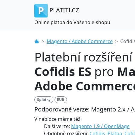
PLATITI.CZ
Online platba do Vašeho e-shopu
Magento / Adobe Commerce
Cofidi
Platební rozšíření
Cofidis ES
pro
Ma
Adobe Commerc
Splátky
EUR
Podporované verze: Magento 2.x /
V nabídce máme též:
Další verze:
Magento 1.9 / OpenMage
Obdobné rozšíření:
Cofidis iPlatba
,
Cofi