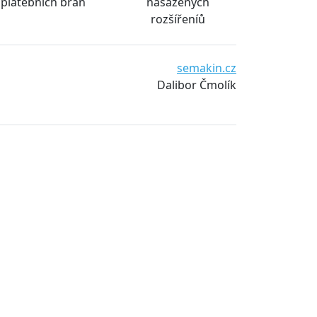
platebních bran
nasazených
rozšířeníů
semakin.cz
Dalibor Čmolík