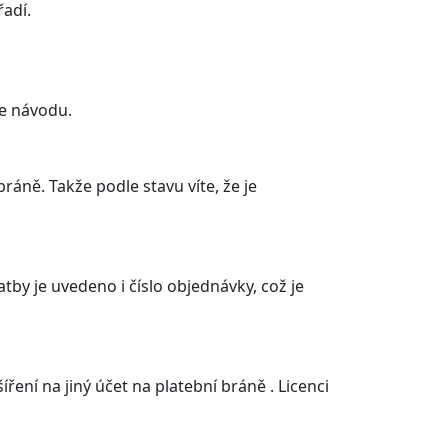
řadí.
le návodu.
áně. Takže podle stavu víte, že je
tby je uvedeno i číslo objednávky, což je
ní na jiný účet na platební bráně . Licenci