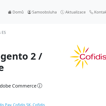
Domů
Samoobsluha
Aktualizace
Konta
s ES
gento 2 /
e
 Adobe Commerce
dis Pay
,
Cofidis SK
,
Cofidis