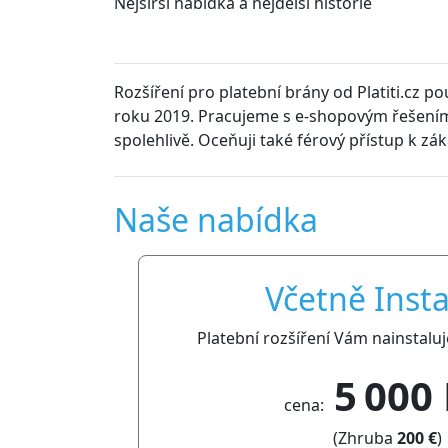
Nejširší nabídka a nejdelší historie
Rozšíření pro platební brány od Platiti.cz p
roku 2019. Pracujeme s e-shopovým řešením
spolehlivě. Oceňuji také férový přístup k zá
Naše nabídka
Včetně Insta
Platební rozšíření Vám nainstalu
5 000
cena:
(Zhruba
200 €
)