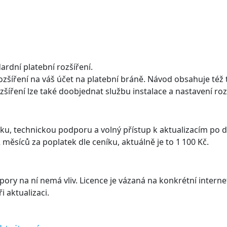
ardní platební rozšíření.
šíření na váš účet na platební bráně. Návod obsahuje též ty
ozšíření lze také doobjednat službu instalace a nastavení ro
u, technickou podporu a volný přístup k aktualizacím po 
 měsíců za poplatek dle ceníku, aktuálně je to 1 100 Kč.
odpory na ní nemá vliv. Licence je vázaná na konkrétní inte
i aktualizaci.