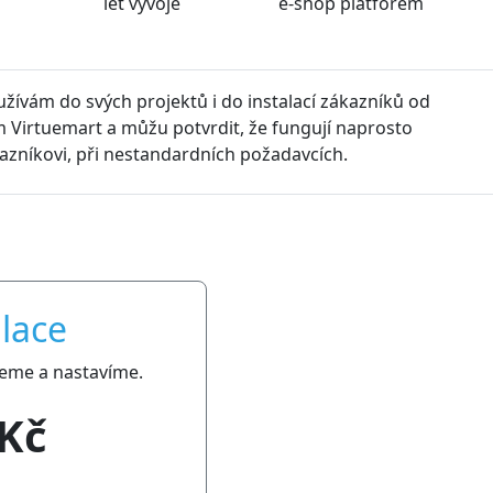
let vývoje
e-shop platforem
oužívám do svých projektů i do instalací zákazníků od
 Virtuemart a můžu potvrdit, že fungují naprosto
kazníkovi, při nestandardních požadavcích.
lace
jeme a nastavíme.
 Kč