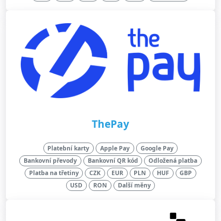
ThePay
Platební karty
Apple Pay
Google Pay
Bankovní převody
Bankovní QR kód
Odložená platba
Platba na třetiny
CZK
EUR
PLN
HUF
GBP
USD
RON
Další měny