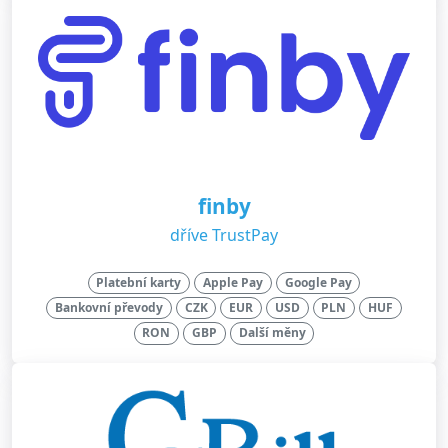
finby
dříve TrustPay
Platební karty
Apple Pay
Google Pay
Bankovní převody
CZK
EUR
USD
PLN
HUF
RON
GBP
Další měny