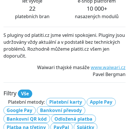
let vývoje
e-shop platforem
22
10 000+
platebních bran
nasazených modulů
S pluginy od platiti.cz jsme velmi spokojeni. Pluginy jsou
udržovány vždy aktuální a v podstatě bez technických
problémů. Rozhodně můžeme platiti.cz všem jen
doporučit.
Waiwari thajské masáže
www.waiwari.cz
Pavel Bergman
Filtry
Vše
Platební metody:
Platební karty
Apple Pay
Google Pay
Bankovní převody
Bankovní QR kód
Odložená platba
Platba na třetiny
PayPal
Splátky