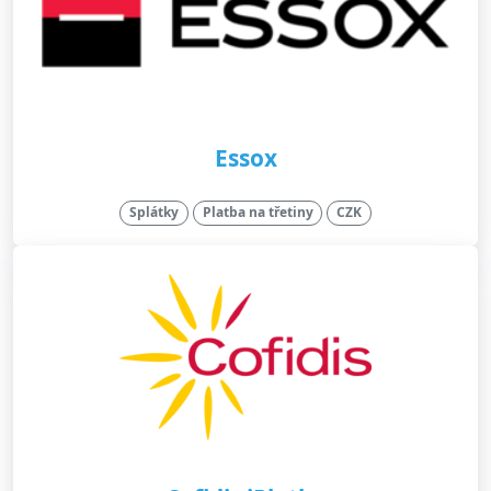
Essox
Splátky
Platba na třetiny
CZK