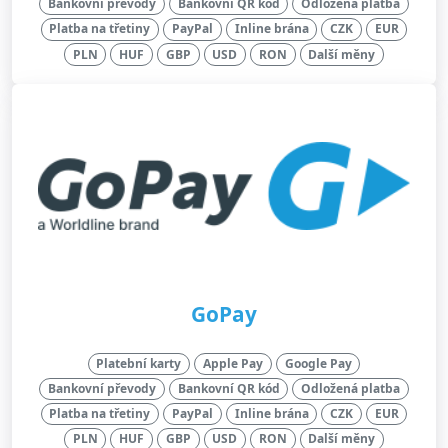
Bankovní převody
Bankovní QR kód
Odložená platba
Platba na třetiny
PayPal
Inline brána
CZK
EUR
PLN
HUF
GBP
USD
RON
Další měny
GoPay
Platební karty
Apple Pay
Google Pay
Bankovní převody
Bankovní QR kód
Odložená platba
Platba na třetiny
PayPal
Inline brána
CZK
EUR
PLN
HUF
GBP
USD
RON
Další měny