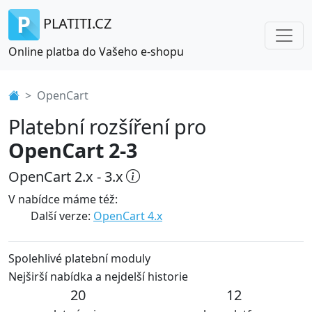
PLATITI.CZ
Online platba do Vašeho e-shopu
OpenCart
Platební rozšíření pro
OpenCart 2-3
OpenCart 2.x - 3.x
V nabídce máme též:
Další verze:
OpenCart 4.x
Spolehlivé platební moduly
Nejširší nabídka a nejdelší historie
20
12