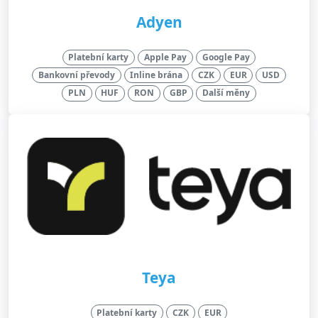
Adyen
Platební karty
Apple Pay
Google Pay
Bankovní převody
Inline brána
CZK
EUR
USD
PLN
HUF
RON
GBP
Další měny
Teya
Platební karty
CZK
EUR