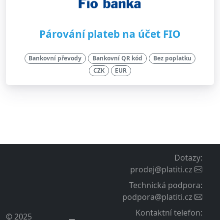
Párování plateb na účet FIO
Bankovní převody
Bankovní QR kód
Bez poplatku
CZK
EUR
Dotazy
:
prodej@platiti.cz
Technická podpora
:
podpora@platiti.cz
Kontaktní telefon
:
© 2025