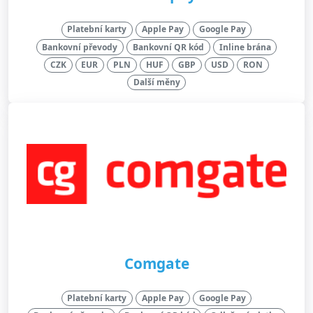
Platební karty
Apple Pay
Google Pay
Bankovní převody
Bankovní QR kód
Inline brána
CZK
EUR
PLN
HUF
GBP
USD
RON
Další měny
Comgate
Platební karty
Apple Pay
Google Pay