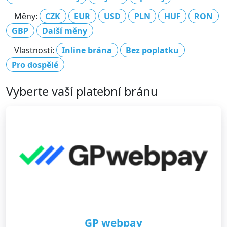
Měny:
CZK
EUR
USD
PLN
HUF
RON
GBP
Další měny
Vlastnosti:
Inline brána
Bez poplatku
Pro dospělé
Vyberte vaší platební bránu
GP webpay