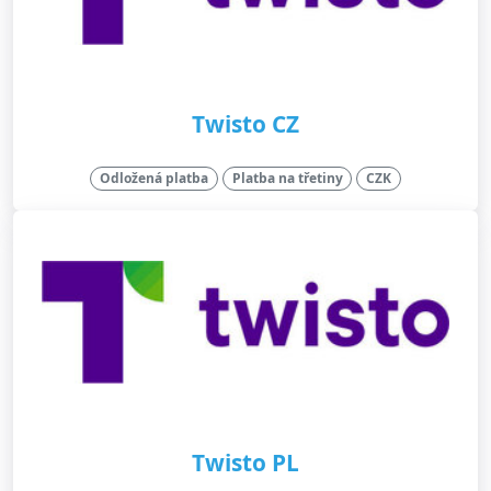
Twisto CZ
Odložená platba
Platba na třetiny
CZK
Twisto PL