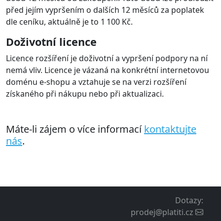
objednávku realizovat
Čísla objednávek na výpisu z účtu
brány
Rozšíření odesílá na bránu číslo objednávky e-shopu,
které je pak dostupné na výpisu brány. U každé platby
je uvedeno i číslo objednávky, což je užitečné při
zpracování účetnictví
Multi-store
Rozšíření podporuje nastavení multistore, kdy je pro
každý e-shop/doménu možné nakonfigurovat rozšíření
na jiný účet na platební bráně pomocí textového config
souboru. Licenci je třeba zakoupit pro každou doménu.
Nasazení a provoz