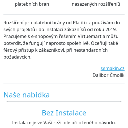
platebních bran
nasazených rozšířeníů
ozšíření pro platební brány od Platiti.cz používám do
S ro
vých projektů i do instalací zákazníků od roku 2019.
jsou
racujeme s e-shopovým řešením Virtuemart a můžu
tech
otvrdit, že fungují naprosto spolehlivě. Oceňuji také
všem
érový přístup k zákazníkovi, při nestandardních
ožadavcích.
semakin.cz
Dalibor Čmolík
Naše nabídka
Bez Instalace
Instalace je ve Vaší režii dle přiloženého návodu.