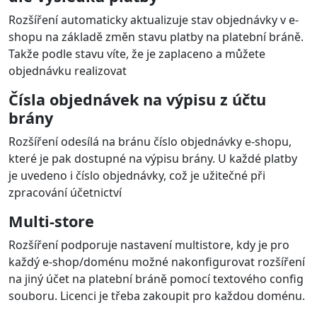
Funkce platebního rozšíření
PayU
pro
OpenCart
Platba kartou, Apple Pay, Google Pay
Podporované značky platebních karet: VISA, VISA
Electron, MasterCard
Podporované měny: CZK, EUR, PLN, HUF, GBP, USD, RON
a další
Bankovní tlačítka a QR kódy
Podporované jsou banky české, slovenské, polské,
rumunské a z dalších zemí
Jednotlivé platební metody zobrazeny
dynamicky ve výběru platby v e-shopu