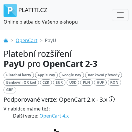
PLATITI.CZ
Online platba do Vašeho e-shopu
OpenCart
PayU
Platební rozšíření
PayU
pro
OpenCart 2-3
Platební karty
Apple Pay
Google Pay
Bankovní převody
Bankovní QR kód
CZK
EUR
USD
PLN
HUF
RON
GBP
Podporované verze: OpenCart 2.x - 3.x
V nabídce máme též:
Další verze:
OpenCart 4.x