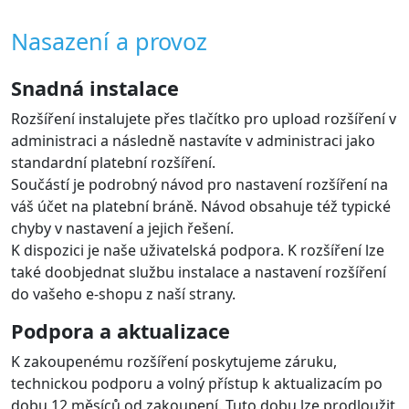
Nabídka platebních metod je zobrazena zákazníkovi při
objednání přímo v e-shopu.
V administraci lze vybrat, které metody budou v
objednávkovém procesu zobrazeny a nastavit jejich
pořadí.
Podporované jazyky
Rozšíření zobrazí bránu v jazyce e-shopu. Brána
samotná podporuje mnoho jazyků.
Rozšíření podporuje jazyky: Čeština, Slovenština,
Angličtina s možností přidat překlady dalších jazyků dle
návodu.
Automatická změna stavu objednávky
dle výsledku platby
Rozšíření automaticky aktualizuje stav objednávky v e-
shopu na základě změn stavu platby na platební bráně.
Takže podle stavu víte, že je zaplaceno a můžete