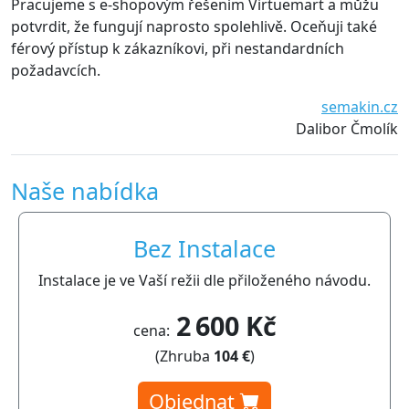
Pracujeme s e-shopovým řešením Virtuemart a můžu
p
potvrdit, že fungují naprosto spolehlivě. Oceňuji také
d
férový přístup k zákazníkovi, při nestandardních
požadavcích.
semakin.cz
Dalibor Čmolík
Naše nabídka
Bez Instalace
Instalace je ve Vaší režii dle přiloženého návodu.
2 600 Kč
cena:
(Zhruba
104 €
)
Objednat