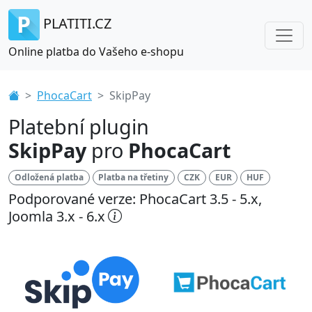
PLATITI.CZ
Online platba do Vašeho e-shopu
PhocaCart
SkipPay
Platební plugin
SkipPay
pro
PhocaCart
Odložená platba
Platba na třetiny
CZK
EUR
HUF
Podporované verze: PhocaCart 3.5 - 5.x,
Joomla 3.x - 6.x