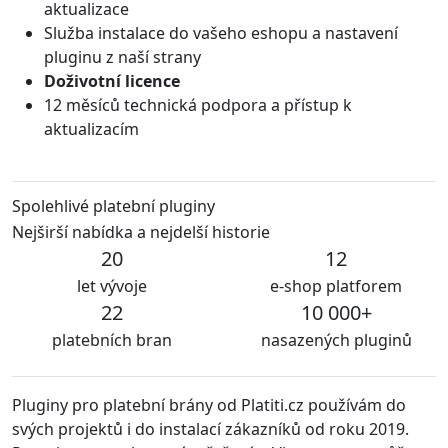
aktualizace
Služba instalace do vašeho eshopu a nastavení
pluginu z naší strany
Doživotní licence
12 měsíců technická podpora a přístup k
aktualizacím
Spolehlivé platební pluginy
Nejširší nabídka a nejdelší historie
20
12
let vývoje
e-shop platforem
22
10 000+
platebních bran
nasazených pluginů
Pluginy pro platební brány od Platiti.cz používám do
S
svých projektů i do instalací zákazníků od roku 2019.
u