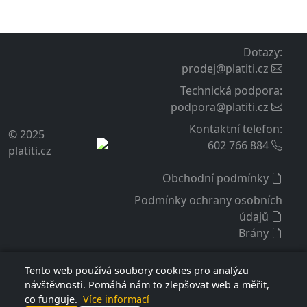
Dotazy
:
prodej@platiti.cz
Technická podpora
:
podpora@platiti.cz
Kontaktní telefon
:
© 2025
602 766 884
platiti.cz
Obchodní podmínky
Podmínky ochrany osobních
údajů
Brány
Tento web používá soubory cookies pro analýzu
návštěvnosti. Pomáhá nám to zlepšovat web a měřit,
co funguje.
Více informací