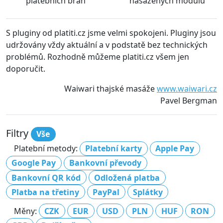
platebních bran
nasazených modulů
S pluginy od platiti.cz jsme velmi spokojeni. Pluginy jsou
udržovány vždy aktuální a v podstatě bez technických
problémů. Rozhodně můžeme platiti.cz všem jen
doporučit.
Waiwari thajské masáže
www.waiwari.cz
Pavel Bergman
Filtry
Vše
Platební metody:
Platební karty
Apple Pay
Google Pay
Bankovní převody
Bankovní QR kód
Odložená platba
Platba na třetiny
PayPal
Splátky
Měny:
CZK
EUR
USD
PLN
HUF
RON