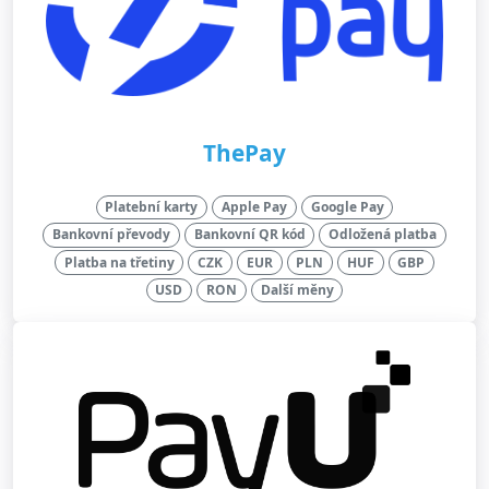
ThePay
Platební karty
Apple Pay
Google Pay
Bankovní převody
Bankovní QR kód
Odložená platba
Platba na třetiny
CZK
EUR
PLN
HUF
GBP
USD
RON
Další měny