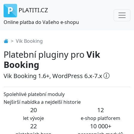
PLATITI.CZ
Online platba do Vašeho e-shopu
Vik Booking
Platební pluginy pro
Vik
Booking
Vik Booking 1.6+, WordPress 6.x-7.x
Spolehlivé platební moduly
Nejširší nabídka a nejdelší historie
20
12
let vývoje
e-shop platforem
22
10 000+