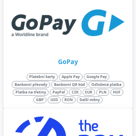
GoPay
Platební karty
Apple Pay
Google Pay
Bankovní převody
Bankovní QR kód
Odložená platba
Platba na třetiny
PayPal
CZK
EUR
PLN
HUF
GBP
USD
RON
Další měny