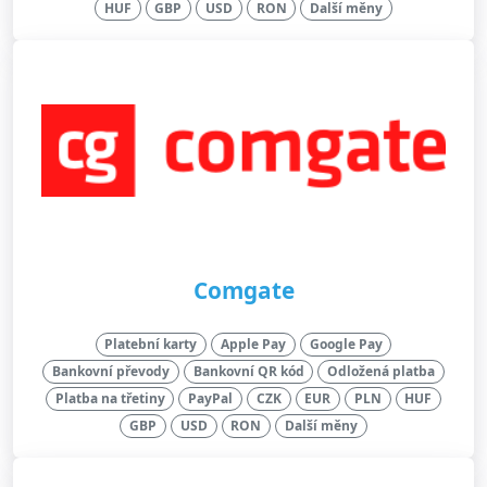
HUF
GBP
USD
RON
Další měny
Comgate
Platební karty
Apple Pay
Google Pay
Bankovní převody
Bankovní QR kód
Odložená platba
Platba na třetiny
PayPal
CZK
EUR
PLN
HUF
GBP
USD
RON
Další měny