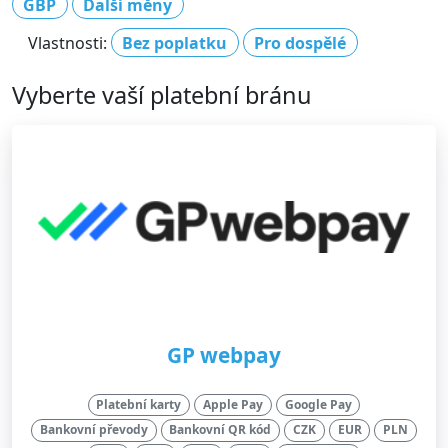
GBP
Další měny
Vlastnosti:
Bez poplatku
Pro dospělé
Vyberte vaší platební bránu
GP webpay
Platební karty
Apple Pay
Google Pay
Bankovní převody
Bankovní QR kód
CZK
EUR
PLN