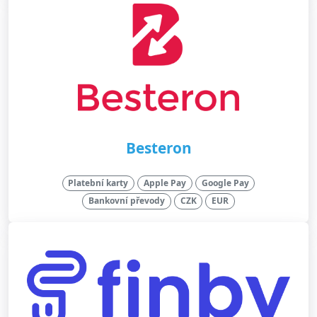
Besteron
Platební karty
Apple Pay
Google Pay
Bankovní převody
CZK
EUR