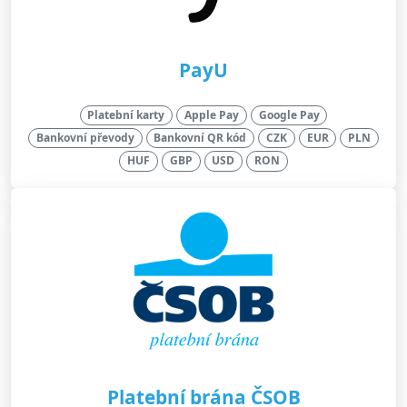
PayU
Platební karty
Apple Pay
Google Pay
Bankovní převody
Bankovní QR kód
CZK
EUR
PLN
HUF
GBP
USD
RON
Platební brána ČSOB