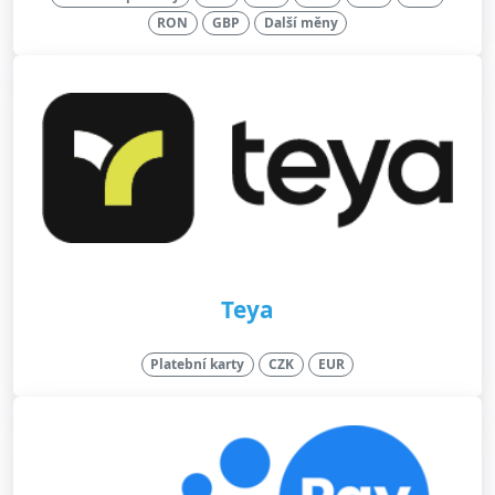
RON
GBP
Další měny
Teya
Platební karty
CZK
EUR