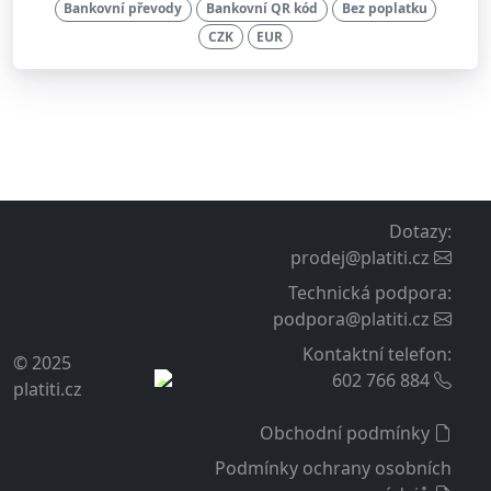
Bankovní převody
Bankovní QR kód
Bez poplatku
CZK
EUR
Dotazy
:
prodej@platiti.cz
Technická podpora
:
podpora@platiti.cz
Kontaktní telefon
:
© 2025
602 766 884
platiti.cz
Obchodní podmínky
Podmínky ochrany osobních