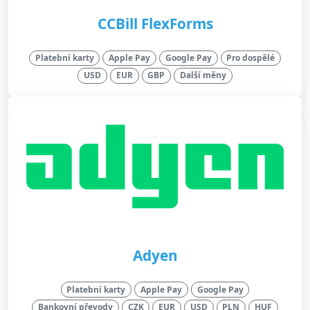
CCBill FlexForms
Platební karty
Apple Pay
Google Pay
Pro dospělé
USD
EUR
GBP
Další měny
Adyen
Platební karty
Apple Pay
Google Pay
Bankovní převody
CZK
EUR
USD
PLN
HUF