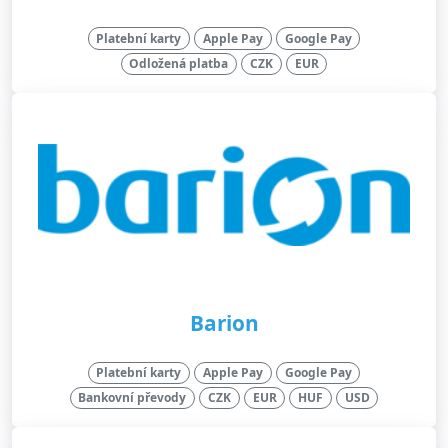
Platební karty
Apple Pay
Google Pay
Odložená platba
CZK
EUR
Barion
Platební karty
Apple Pay
Google Pay
Bankovní převody
CZK
EUR
HUF
USD