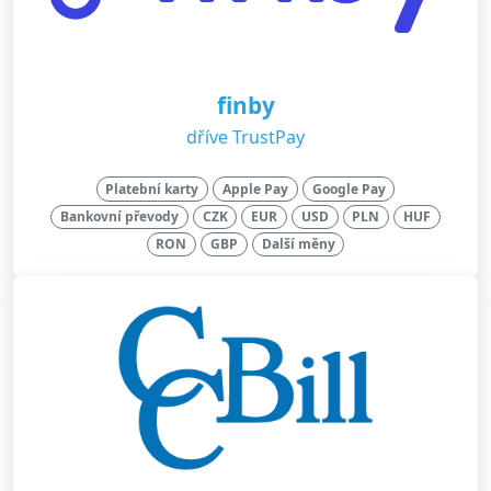
finby
dříve TrustPay
Platební karty
Apple Pay
Google Pay
Bankovní převody
CZK
EUR
USD
PLN
HUF
RON
GBP
Další měny