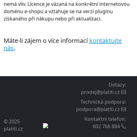
nemá vliv. Licence je vázaná na konkrétní internetovou
doménu e-shopu a vztahuje se na verzi pluginu
získaného při nákupu nebo při aktualizaci.
Máte-li zájem o více informací
kontaktujte
nás
.
Dotazy
:
prodej@platiti.cz
Technická podpora
:
podpora@platiti.cz
Kontaktní telefon
:
© 2025
602 766 884
platiti.cz